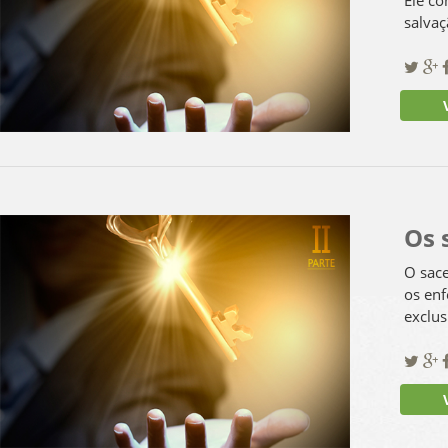
salvaç
Ve
Os 
O sace
os enf
exclus
Ve