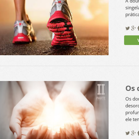
A dout
singel
prátic
Ve
Os 
Os don
desor
profun
ele te