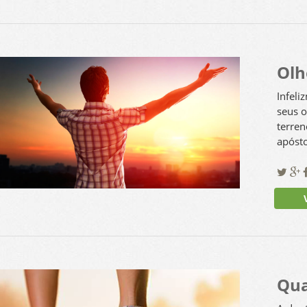
Olh
Infeli
seus o
terren
apósto
Ve
Qua