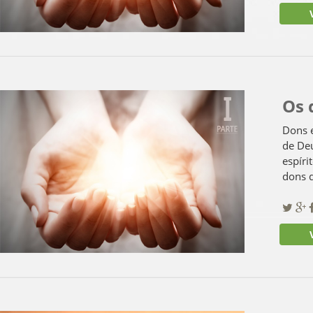
Ve
Os 
Dons e
de Deu
espíri
dons d
Ve