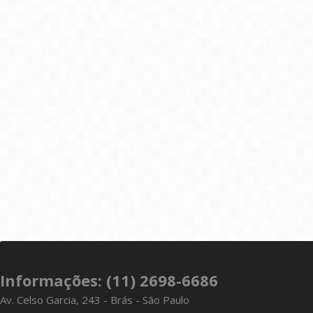
Informações: (11) 2698-6686
Av. Celso Garcia, 243 - Brás - São Paulo