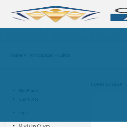
Home »
Participação » Cultos
COMO CHEGAR
São Paulo
Guarulhos
Lapa-
Mogi das Cruzes