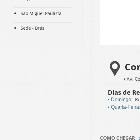
São Miguel Paulista
Sede - Brás
Com
• Av. C
Dias de R
Re
• Domingo:
• Quarta-Feira
COMO CHEGAR