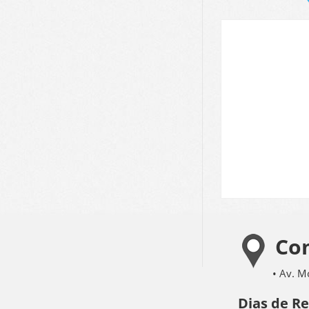
Com
• Av. M
Dias de R