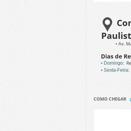
Com
Paulis
• Av. M
Dias de R
Re
• Domingo:
• Sexta-Feira
COMO CHEGAR