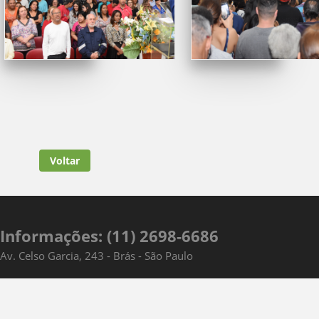
Voltar
Informações: (11) 2698-6686
Av. Celso Garcia, 243 - Brás - São Paulo