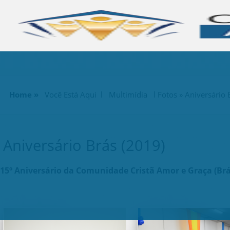
Home »
Você Está Aqui l Multimídia l
Fotos
» Aniversário 
Aniversário Brás (2019)
15º Aniversário da Comunidade Cristã Amor e Graça (Brá