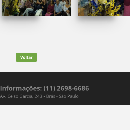
Voltar
Informações: (11) 2698-6686
Av. Celso Garcia, 243 - Brás - São Paulo