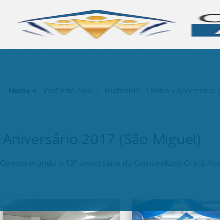
Home »
Você Está Aqui l Multimídia l
Fotos
» Aniversário 
Aniversário 2017 (São Miguel)
Comemorando o 13º aniversário da Comunidade Cristã Amor 