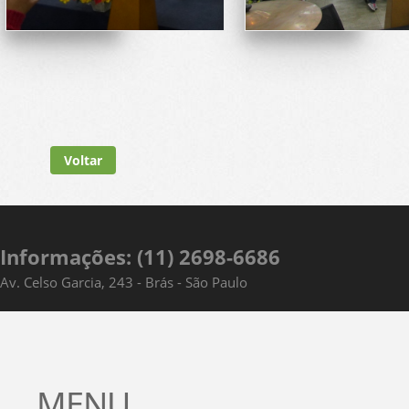
Voltar
Informações: (11) 2698-6686
Av. Celso Garcia, 243 - Brás - São Paulo
MENU