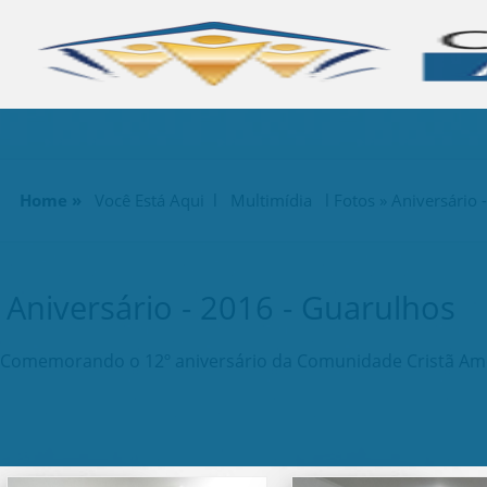
Home »
Você Está Aqui l Multimídia l
Fotos
» Aniversário 
Aniversário - 2016 - Guarulhos
Comemorando o 12º aniversário da Comunidade Cristã Amor