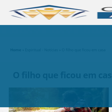
Home
»
Espiritual - Notícias
» O filho que ficou em casa
O filho que ficou em ca