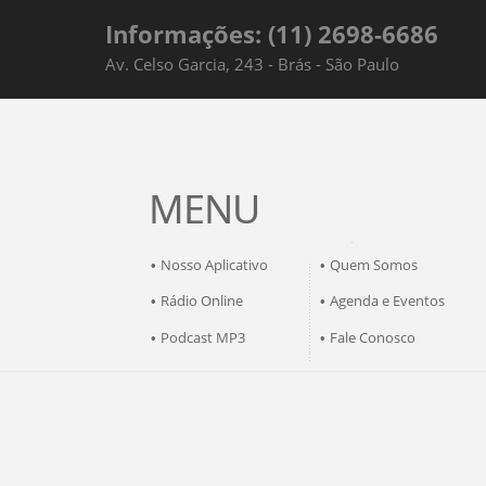
Informações: (11) 2698-6686
Av. Celso Garcia, 243 - Brás - São Paulo
MENU
Nosso Aplicativo
Quem Somos
•
•
Rádio Online
Agenda e Eventos
•
•
Podcast MP3
Fale Conosco
•
•