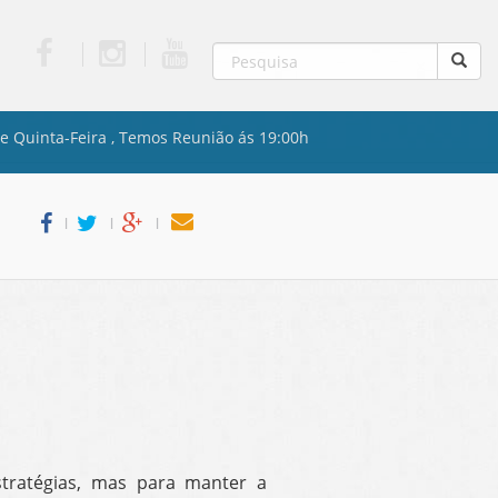
je
Quinta-Feira , Temos Reunião ás 19:00h
l
l
l
tratégias, mas para manter a