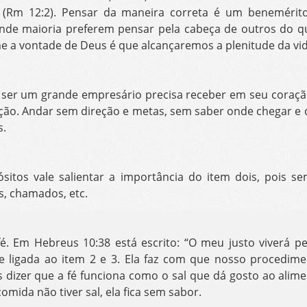
a (Rm 12:2). Pensar da maneira correta é um benemérit
ande maioria preferem pensar pela cabeça de outros do 
 a vontade de Deus é que alcançaremos a plenitude da vid
ser um grande empresário precisa receber em seu coração, 
ireção. Andar sem direção e metas, sem saber onde chegar 
s.
itos vale salientar a importância do item dois, pois s
, chamados, etc.
fé. Em Hebreus 10:38 está escrito: “O meu justo viverá pe
nte ligada ao item 2 e 3. Ela faz com que nosso procedim
 dizer que a fé funciona como o sal que dá gosto ao alim
mida não tiver sal, ela fica sem sabor.