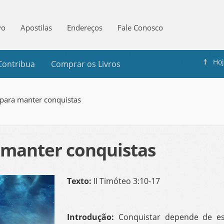
vo
Apostilas
Endereços
Fale Conosco
†
Ho
Contribua
Comprar os Livros
 para manter conquistas
 manter conquistas
Texto:
II Timóteo 3:10-17
Introdução:
Conquistar depende de es