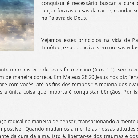
conquista é necessário buscar a cura 
lançar fora as coisas da carne, e andar 
na Palavra de Deus.
Vejamos estes princípios na vida de P
Timóteo, e são aplicáveis em nossas vidas
nte no ministério de Jesus foi o ensino (Atos 1:1). Sem o 
m de maneira correta. Em Mateus 28:20 Jesus nos diz: “en
mpre com vocês, até os fins dos tempos.” A maioria dos e
s a única coisa que importa é conquistar bênçãos. Por is
ça radical na maneira de pensar, transacionando a mente 
impossível. Quando mudamos a mente as nossas atitudes
ante da cura da alma, isto é, libertar-se dos traumas e d