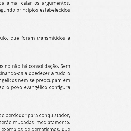
da alma, calar os argumentos,
segundo princípios estabelecidos
aulo, que foram transmitidos a
.
ensino não há consolidação. Sem
sinando-os a obedecer a tudo o
vangélicos nem se preocupam em
so o povo evangélico configura
de perdedor para conquistador,
 serão mudadas imediatamente.
os exemplos de derrotismos, que