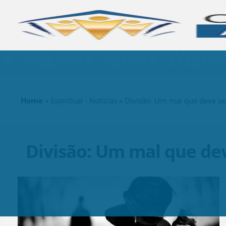
Home
»
Espiritual - Notícias
» Divisão: Um mal que deve se
Divisão: Um mal que dev