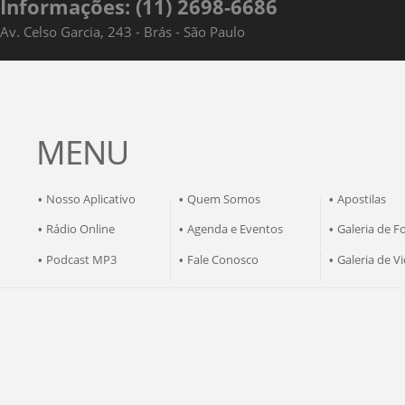
Informações: (11) 2698-6686
Av. Celso Garcia, 243 - Brás - São Paulo
MENU
Nosso Aplicativo
Quem Somos
Apostilas
•
•
•
Rádio Online
Agenda e Eventos
Galeria de F
•
•
•
Podcast MP3
Fale Conosco
Galeria de V
•
•
•